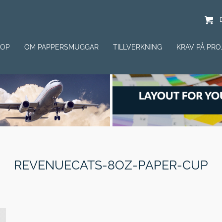
HOP
OM PAPPERSMUGGAR
TILLVERKNING
KRAV PÅ PRO
REVENUECATS-8OZ-PAPER-CUP