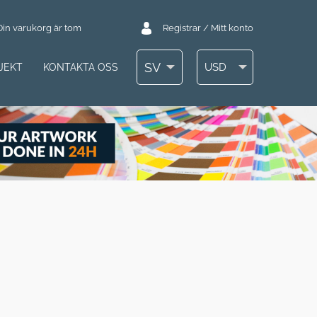
Din varukorg är tom
Registrar / Mitt konto
SV
USD
JEKT
KONTAKTA OSS