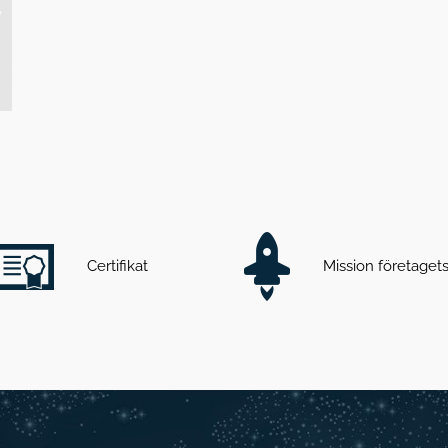
Certifikat
Mission företage