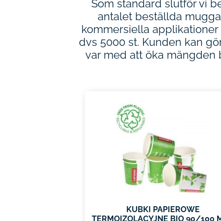
Som standard slutför vi 
antalet beställda muggar
kommersiella applikationer 
dvs 5000 st. Kunden kan gör
var med att öka mängden b
KUBKI PAPIEROWE
TERMOIZOLACYJNE BIO 90/100 M