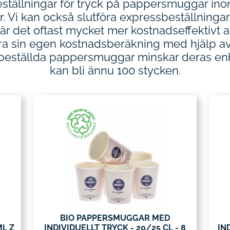
beställningar för tryck på pappersmuggar in
. Vi kan också slutföra expressbeställningar
är det oftast mycket mer kostnadseffektivt 
a sin egen kostnadsberäkning med hjälp av 
eställda pappersmuggar minskar deras enhe
kan bli ännu 100 stycken.
BIO PAPPERSMUGGAR MED
L Z
INDIVIDUELLT TRYCK - 20/25 CL - 8
IN