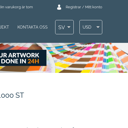
Din varukorg är tom
Registrar / Mitt konto
SV
USD
JEKT
KONTAKTA OSS
000 ST