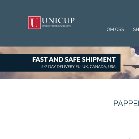
OM OSS
S
PAPPE