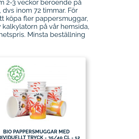
om 2-3 veckor beroende på
, dvs inom 72 timmar. För
att köpa fler pappersmuggar,
kalkylatorn på vår hemsida,
tspris. Minsta beställning
BIO PAPPERSMUGGAR MED
DIVIDUELLT TRYCK - 35/40 CL - 12