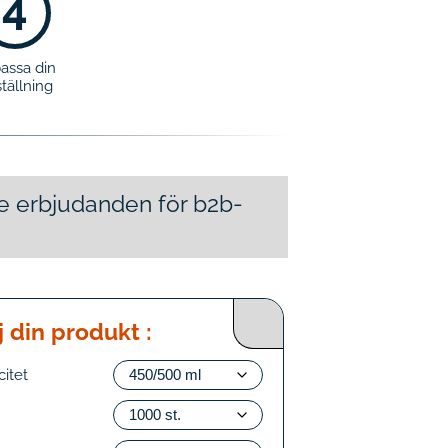
4
assa din
tällning
 se erbjudanden för b2b-
j din produkt :
itet