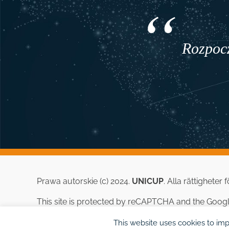
Rozpocz
Prawa autorskie (c) 2024.
UNICUP
. Alla rättigheter
This site is protected by reCAPTCHA and the Goog
This website uses cookies to imp