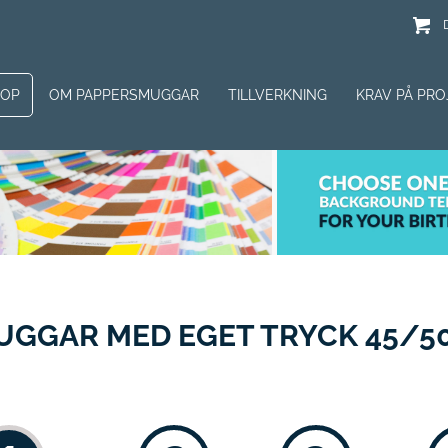
HOP
OM PAPPERSMUGGAR
TILLVERKNING
KRAV PÅ PRO
GGAR MED EGET TRYCK 45/50 