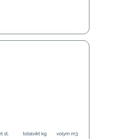
et
st.
totalvikt
kg
volym
m3