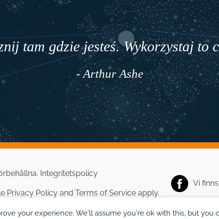
nij tam gdzie jesteś. Wykorzystaj to 
- Arthur Ashe
 förbehållna.
Integritetspolicy
Vi finn
le
Privacy Policy
and
Terms of Service
apply.
rove your experience. We'll assume you're ok with this, but you c