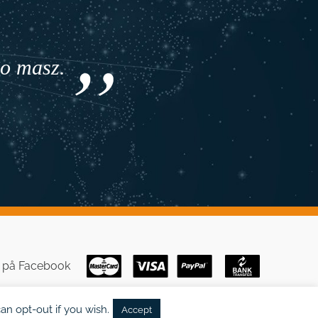
co masz.
s på
Facebook
an opt-out if you wish.
Accept