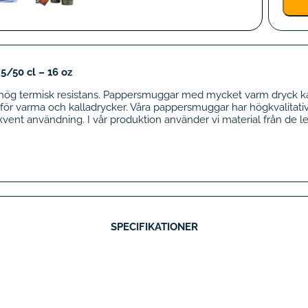
50 cl – 16 oz
ög termisk resistans. Pappersmuggar med mycket varm dryck kan
r varma och kalladrycker. Våra pappersmuggar har högkvalitati
ent användning. I vår produktion använder vi material från de l
SPECIFIKATIONER