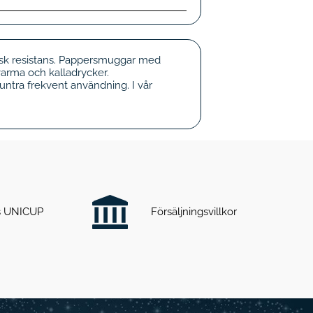
k resistans. Pappersmuggar med
arma och kalladrycker.
tra frekvent användning. I vår
ts UNICUP
Försäljningsvillkor