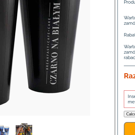
Produ
Wart
zamó
Rabat
Wart
zamó
rabac
Ra
Ins
me
Calc