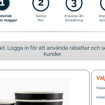
1
2
3
 storlek
Skicka
Anpassa din
Anp
tal muggar
filer
beställning
bes
tet. Logga in för att använda rabatter och
kunder.
Väl
Kapac
Antal