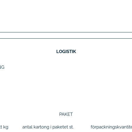
LOGISTIK
NG
PAKET
kt
kg
antal kartong i paketet
st.
förpackningskvantit