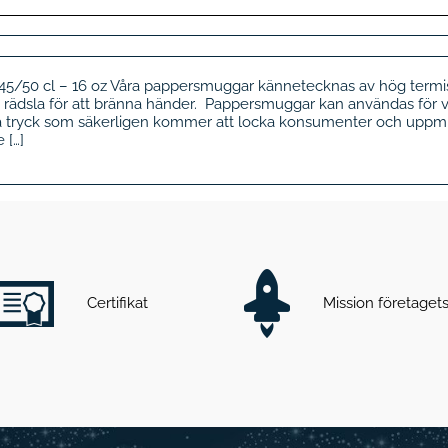
 cl – 16 oz Våra pappersmuggar kännetecknas av hög termis
rädsla för att bränna händer. Pappersmuggar kan användas för v
a tryck som säkerligen kommer att locka konsumenter och uppmun
 […]
Certifikat
Mission företage