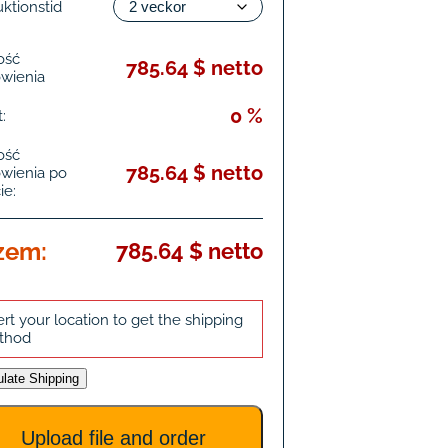
ktionstid
ość
785.64 $ netto
wienia
0 %
:
ość
785.64 $ netto
wienia po
ie:
zem:
785.64 $ netto
ert your location to get the shipping
thod
ulate Shipping
Upload file and order