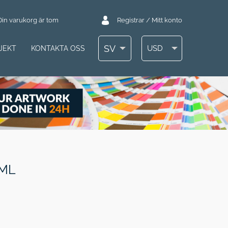
Din varukorg är tom
Registrar / Mitt konto
SV
USD
JEKT
KONTAKTA OSS
ML