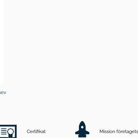
sev
Certifikat
Mission företage