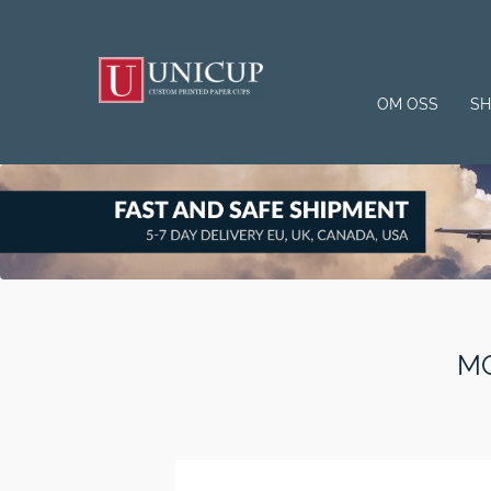
OM OSS
S
M