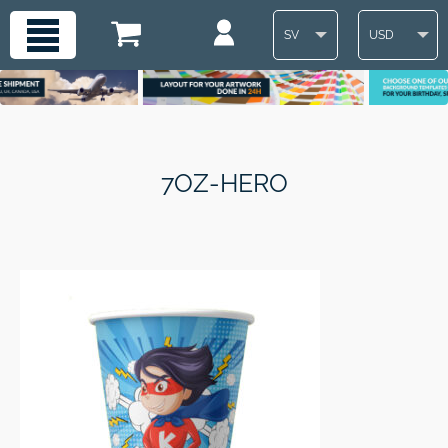
SV
USD
7OZ-HERO