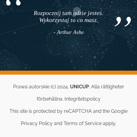
Rozpocznij tam gdzie jesteś.
Wykorzystaj to co masz.
- Arthur Ashe
Prawa autorskie (c) 2024.
UNICUP
. Alla rättigheter
förbehållna.
Integritetspolicy
This site is protected by reCAPTCHA and the Google
Privacy Policy
and
Terms of Service
apply.