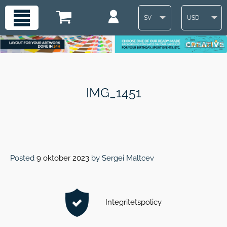
SV
USD
IMG_1451
Posted
9 oktober 2023
by
Sergei Maltcev
Integritetspolicy