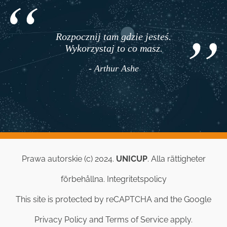
Rozpocznij tam gdzie jesteś.
Wykorzystaj to co masz.
- Arthur Ashe
Prawa autorskie (c) 2024.
UNICUP
. Alla rättigheter
förbehållna.
Integritetspolicy
This site is protected by reCAPTCHA and the Google
Privacy Policy
and
Terms of Service
apply.