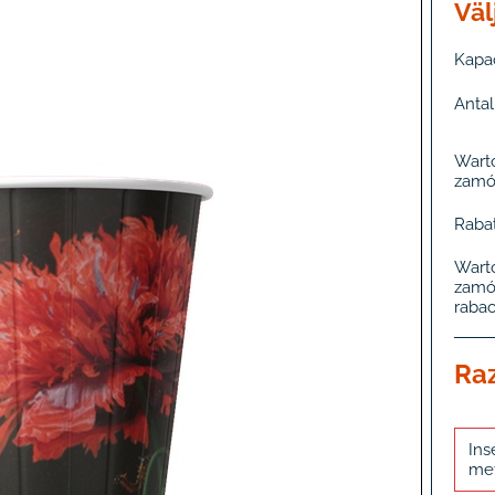
Väl
Kapac
Antal
Wart
zamó
Rabat
Wart
zamó
rabac
Ra
Ins
me