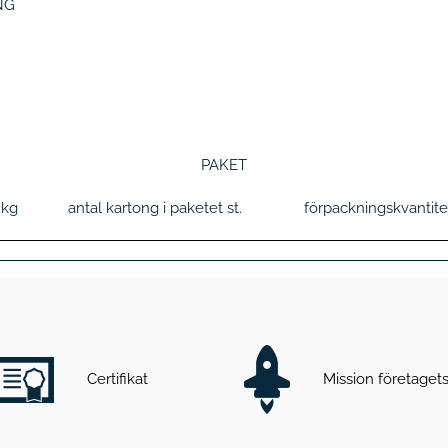
NG
PAKET
t
kg
antal kartong i paketet
st.
förpackningskvantit
Certifikat
Mission företage