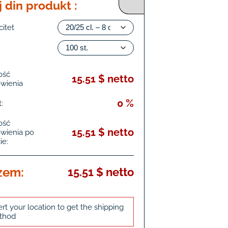
j din produkt :
itet
ość
15.51 $ netto
wienia
0 %
:
ość
15.51 $ netto
wienia po
ie:
zem:
15.51 $ netto
ert your location to get the shipping
thod