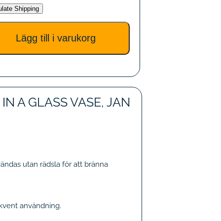
ulate Shipping
IN A GLASS VASE, JAN
ndas utan rädsla för att bränna
kvent användning.