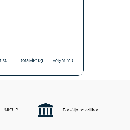
et
st.
totalvikt
kg
volym
m3
ts UNICUP
Försäljningsvillkor