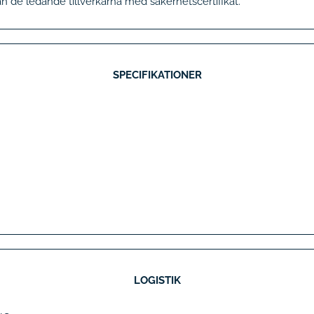
ån de ledande tillverkarna med säkerhetscertifikat.
SPECIFIKATIONER
LOGISTIK