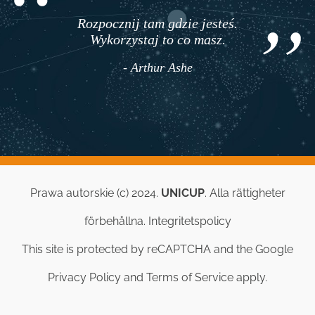
Rozpocznij tam gdzie jesteś.
Wykorzystaj to co masz.
- Arthur Ashe
Prawa autorskie (c) 2024.
UNICUP
. Alla rättigheter
förbehållna.
Integritetspolicy
This site is protected by reCAPTCHA and the Google
Privacy Policy
and
Terms of Service
apply.