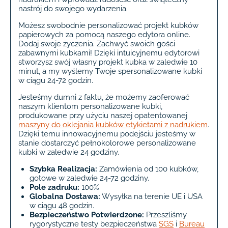
nastrój do swojego wydarzenia.
Możesz swobodnie personalizować projekt kubków
papierowych za pomocą naszego edytora online.
Dodaj swoje życzenia. Zachwyć swoich gości
zabawnymi kubkami! Dzięki intuicyjnemu edytorowi
stworzysz swój własny projekt kubka w zaledwie 10
minut, a my wyślemy Twoje spersonalizowane kubki
w ciągu 24-72 godzin.
Jesteśmy dumni z faktu, że możemy zaoferować
naszym klientom personalizowane kubki,
produkowane przy użyciu naszej opatentowanej
maszyny do oklejania kubków etykietami z nadrukiem
.
Dzięki temu innowacyjnemu podejściu jesteśmy w
stanie dostarczyć pełnokolorowe personalizowane
kubki w zaledwie 24 godziny.
Szybka Realizacja:
Zamówienia od 100 kubków,
gotowe w zaledwie 24-72 godziny.
Pole zadruku:
100%
Globalna Dostawa:
Wysyłka na terenie UE i USA
w ciągu 48 godzin.
Bezpieczeństwo Potwierdzone:
Przeszliśmy
rygorystyczne testy bezpieczeństwa
SGS
i
Bureau