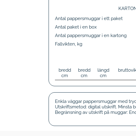
KARTO
Antal pappersmuggar i ett paket
Antal paket i en box
Antal pappersmuggar i en kartong
Fallvikten, kg
bredd
bredd
längd
bruttovi
cm
cm
cm
Enkla väggar pappersmuggar med tryck 2
Utskriftsmetod: digital utskrift. Minst
Begränsning av utskrift på muggar: En