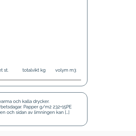
et
st.
totalvikt
kg
volym
m3
varma och kalla drycker.
5 arbetsdagar. Papper g/m2 232+15PE
en och sidan av limningen kan […]