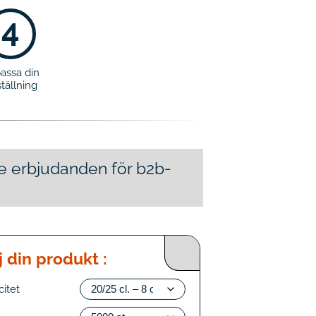
4
assa din
tällning
 se erbjudanden för b2b-
j din produkt :
itet