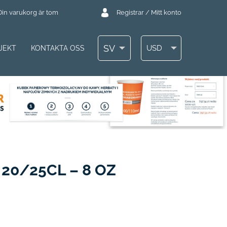
Din varukorg är tom
Registrar / Mitt konto
SV
USD
JEKT
KONTAKTA OSS
0/25CL – 8 OZ