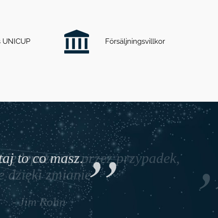
ts UNICUP
Försäljningsvillkor
co masz.
 staje się lepsze nie przez przypadek,
ale dzięki zmianie
- Jim Rohn