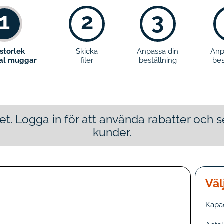
1
2
3
 storlek
Skicka
Anpassa din
Anp
tal muggar
filer
beställning
bes
tet. Logga in för att använda rabatter och
kunder.
Väl
Kapac