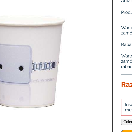
Antal
Produ
Wart
zamó
Rabat
Wart
zamó
rabac
Ra
Ins
me
Calc