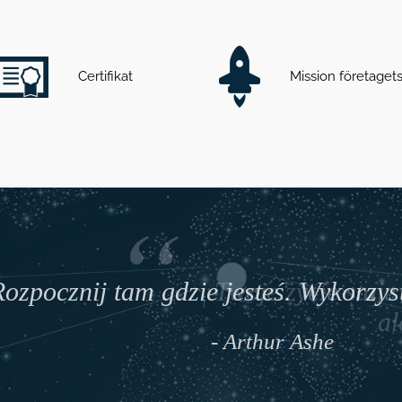
Certifikat
Mission företage
nij tam gdzie jesteś. Wykorzystaj to 
Twoje życie
- Arthur Ashe