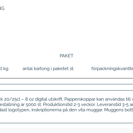
NG
PAKET
kt
kg
antal kartong i paketet
st.
förpackningskvantit
0/25cl – 8 oz digital utskrift. Papperskoppar kan användas till 
a beställning är 5000 st. Produktionstid 2-3 veckor. Leveranstid 3-
dast logotypen, inskriptionerna på den vita muggar. Muggens bott