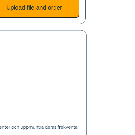
Upload file and order
menter och uppmuntra deras frekventa