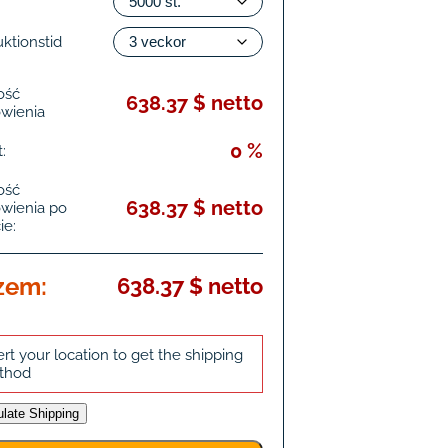
ktionstid
ość
638.37 $ netto
wienia
0 %
:
ość
638.37 $ netto
wienia po
ie:
zem:
638.37 $ netto
ert your location to get the shipping
thod
ulate Shipping